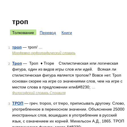
троп
Толкование
Перевод
Книги
троп
— троп/ …
1
Морфемно-орфографический словарь
Троп
— Троп ♦ Trope Стилистическая или логическая
2
фигура, один из видов игры слов или идей. Всякая ли
стилистическая фигура является тропом? Вовсе нет. Троп
основан скорее на игре со значениями слов, чем на игре с
местом слова в предложении или&#8230; …
Философский словарь Спонвиля
ТРОП
— греч. tropos, от trepo, приписывать другому. Слово,
3
употребленное в переносном значении. Объяснение 25000
иностранных слов, вошедших в употребление в русский
язык, с означением их корней. Михельсон А.Д., 1865. ТРОП