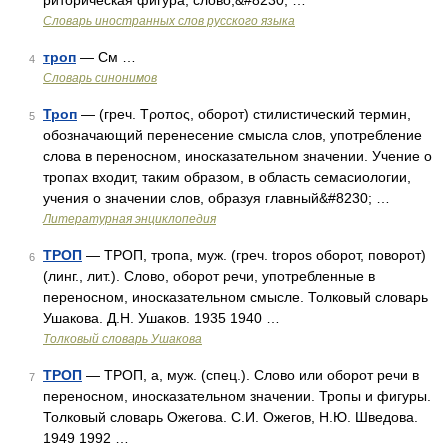
риторическая фигура; слово,&#8230; …
Словарь иностранных слов русского языка
троп
— См …
4
Словарь синонимов
Троп
— (греч. Τροπος, оборот) стилистический термин,
5
обозначающий перенесение смысла слов, употребление
слова в переносном, иносказательном значении. Учение о
тропах входит, таким образом, в область семасиологии,
учения о значении слов, образуя главный&#8230; …
Литературная энциклопедия
ТРОП
— ТРОП, тропа, муж. (греч. tropos оборот, поворот)
6
(линг., лит.). Слово, оборот речи, употребленные в
переносном, иносказательном смысле. Толковый словарь
Ушакова. Д.Н. Ушаков. 1935 1940 …
Толковый словарь Ушакова
ТРОП
— ТРОП, а, муж. (спец.). Слово или оборот речи в
7
переносном, иносказательном значении. Тропы и фигуры.
Толковый словарь Ожегова. С.И. Ожегов, Н.Ю. Шведова.
1949 1992 …