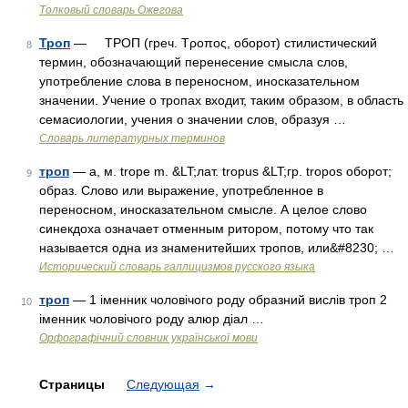
Толковый словарь Ожегова
Троп
— ТРОП (греч. Τροπος, оборот) стилистический
8
термин, обозначающий перенесение смысла слов,
употребление слова в переносном, иносказательном
значении. Учение о тропах входит, таким образом, в область
семасиологии, учения о значении слов, образуя …
Словарь литературных терминов
троп
— а, м. trope m. &LT;лат. tropus &LT;гр. tropos оборот;
9
образ. Слово или выражение, употребленное в
переносном, иносказательном смысле. А целое слово
синекдоха означает отменным ритором, потому что так
называется одна из знаменитейших тропов, или&#8230; …
Исторический словарь галлицизмов русского языка
троп
— 1 іменник чоловічого роду образний вислів троп 2
10
іменник чоловічого роду алюр діал …
Орфографічний словник української мови
Страницы
Следующая
→